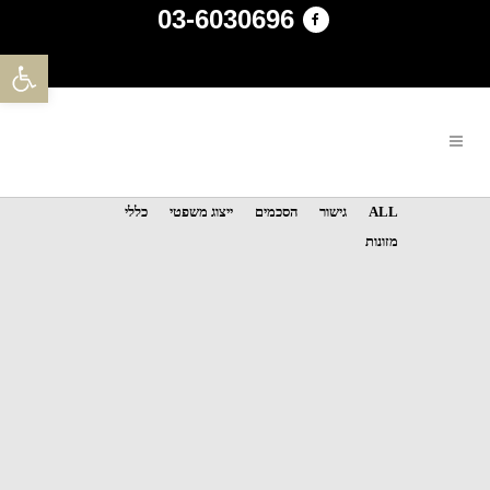
03-6030696
פתח סרגל 
ALL
גישור
הסכמים
ייצוג משפטי
כללי
מזונות
צילום, שינוי ועורך הדין החדש
...