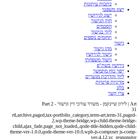
כתבות עיתונות
ייצוג משפטי
ייצוג לגירושין
חוק הגישור
הסכמים
ליווי בגישור
תחומים נוספים
גישור
מהו גישור
גישור לגירושין
גישור משפחתי
גירושין בשת"פ
ייפוי כוח מתמשך
ליווי והדרכת מגשרים
מדיניות פרטיות
בלוג
צרו קשר
Art | לירון שיינקמן - משרד עורכי דין וגישור - Part 2
31
rtl,archive,paged,tax-portfolio_category,term-art,term-31,paged-
2,wp-theme-bridge,wp-child-theme-bridge-
child,ajax_fade,page_not_loaded,,qode-title-hidden,qode-child-
theme-ver-1.0.0,qode-theme-ver-10.0,wpb-js-composer js-comp-
ver-4.12,vc_responsive