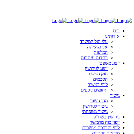
03-6030696
בית
אודותינו
עלי ועל המשרד
אני מאמינה
המלצות
כתבות עיתונות
ייצוג משפטי
ייצוג לגירושין
חוק הגישור
הסכמים
ליווי בגישור
תחומים נוספים
גישור
מהו גישור
גישור לגירושין
גישור משפחתי
גירושין בשת"פ
ייפוי כוח מתמשך
ליווי והדרכת מגשרים
מדיניות פרטיות