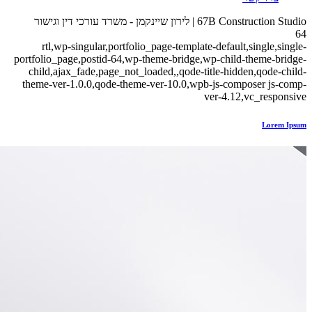
67B Construction Studio | לירון שיינקמן - משרד עורכי דין וגישור
64
rtl,wp-singular,portfolio_page-template-default,single,single-
portfolio_page,postid-64,wp-theme-bridge,wp-child-theme-bridge-
child,ajax_fade,page_not_loaded,,qode-title-hidden,qode-child-
theme-ver-1.0.0,qode-theme-ver-10.0,wpb-js-composer js-comp-
ver-4.12,vc_responsive
Lorem Ipsum