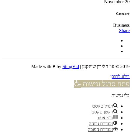
20 November
Category
Business
Share
2019 © עו"ד לירון שיינקמן | Made with ♥ by
StingVid
דילוג לתוכן
פתח סרגל נגישות
כלי נגישות
הגדל טקסט
הקטן טקסט
גווני אפור
ניגודיות גבוהה
ניגודיות הפוכה