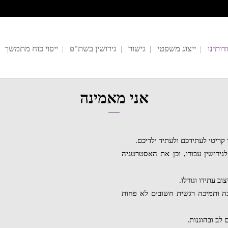
דותינו
ייצוג משפטי
גישור
גירושין בשת"פ
ייפוי כוח מתמשך
אני מאמינה
 קריטי לעתידכם ולעתיד ילדיכם.
ירושין עבורו, וכן את האסטרטגיה
וב עתידו וגורלו.
בה ותמיכה רגשית חשובים לא פחות
 לב ובהוגנות.