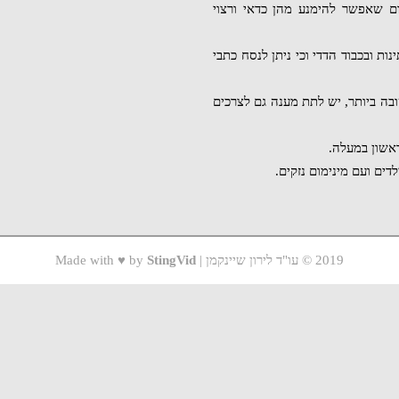
ם שאפשר להימנע מהן כדאי ורצוי
נות ובכבוד הדדי וכי ניתן לנסח כתבי
ובה ביותר, יש לתת מענה גם לצרכים
 ראשון במעלה.
דים ועם מינימום נזקים.
2019 © עו"ד לירון שיינקמן | Made with ♥ by
StingVid