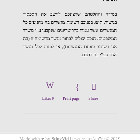
במידה והחלטתם שרצונכם ליישב את הסכסוך
בגישור, תוצג בפניכם רשימת מגשרים בה מופיעים כל
המגשרים אשר עמדו בקריטריונים שנקבעו ע"י משרד
המשפטים. הנכם יכולים לבחור מגשר מרשימה זו (בה
אני רשומה כאחת המגשרות), או לפנות לכל מגשר
אחר עפ"י בחירתכם.
Likes
0
Print page
Share
2019 © עו"ד לירון שיינקמן | Made with ♥ by
StingVid