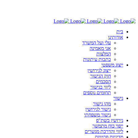
03-6030696
בית
אודותינו
עלי ועל המשרד
אני מאמינה
המלצות
כתבות עיתונות
ייצוג משפטי
ייצוג לגירושין
חוק הגישור
הסכמים
ליווי בגישור
תחומים נוספים
גישור
מהו גישור
גישור לגירושין
גישור משפחתי
גירושין בשת"פ
ייפוי כוח מתמשך
ליווי והדרכת מגשרים
מדיניות פרטיות