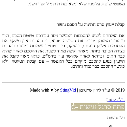
משפטי שוטף, על מנת שלא ימצא בנחיתות מול הצד השני.
קבלת ייעוץ טרם חתימה על הסכם גישור
אם הצלחתם להגיע להסכמות והמגשר ניסח עבורכם טיוטת הסכם, רצוי
כי עו"ד מטעמך יבדוק את הטיוטה ויוודא, כי ההסכם אכן משקף את
ההסכמות אליהן הגעתם, ובעיקר, כי זכויותייך נשמרות ומוגנות בהסכם
בצורה הטובה ביותר. מאחר וקשה מאוד לשנות את ההסכם לאחר שהוא
כבר חתום, ובוודאי לאחר שאושר ע"י ביהמ"ש, כדאי מאוד לקבל את
הייעוץ בנוגע להסכם מוקדם ככל האפשר – עם קבלת הטיוטה, ולא
כאשר ההסכם כבר גמור וחתום.
2019 © עו"ד לירון שיינקמן | Made with ♥ by
StingVid
דילוג לתוכן
פתח סרגל נגישות
כלי נגישות