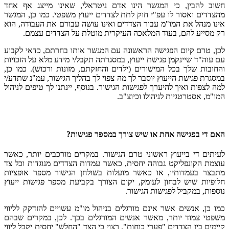
חשוב להבין, כי המגשר הינו אדם ניטראלי, שאינו מייצג אף אחד
מהצדדים ואסור לו עפ"י חוק לתת לצדדים ייעוץ משפטי. כמו כן, המגשר
אינו מנהל את המו"מ עבור הצדדים ואינו עושה עבורם את העבודה, הוא
רק מסייע להם, בעוד המלאכה העיקרית מוטלת על הצדדים עצמם.
לכן, טרם קיום הפגישה הראשונה עם המגשר אותו בחרתם, כדאי לקבוע
עם עוה"ד שיינקמן פגישת ייעוץ, במסגרתה תקבל/י מידע מלא על הזכויות
והחובות שלך בכל המישורים (ילדים והחזקתם, מזונות ורכוש). כמו כן,
במסגרת פגישת הייעוץ יוסבר לך מה צפוי לך בהליך הגישור, עמ"נ שתדע/י
למה לצפות ואיך להיערך לפגישות הגישור. בנוסף, יינתנו לך טיפים לניהול
המו"מ, אסטרטגיות לניהולו וכיוצ"ב.
האם די בפגישה אחת או שיש צורך במספר פגישות?
לעיתים די בייעוץ ראשוני טרם הגישור. במקרים מורכבים יותר, כאשר
עוצמת הקונפליקט גבוהה יחסית, כאשר עמדות הצדדים מנוגדות וכל צד
מתבצר בעמדותיו, או כאשר מועלות בשולחן הגישור מספר אופציות
חלופיות שיש לבחון לעומק, יקום הצורך בקביעת מספר פגישות ייעוץ
נוספות, במקביל לפגישות הגישור.
כמו כן, אנשים אשר אינם מורגלים בניהול מו"מ עשויים להזדקק לליווי
משפטי צמוד יותר, מאשר אנשים המורגלים בכך. לכן, במקרים שבהם
קיימים בין הצדדים "פערי כוחות", רצוי כי הצד "החלש" יחסית יקבל ליווי