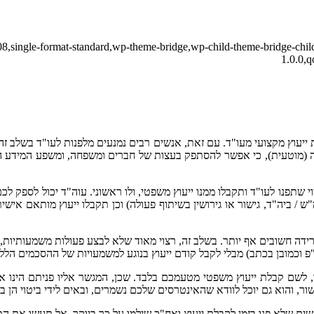
17008,single-format-standard,wp-theme-bridge,wp-child-theme-bridge-chi
1.0.0,
יעוץ מקצועי מעו"ד. עם זאת, אנשים רבים נמנעים מלפנות לעו"ד בשלב זה,
ה (מוטעית), כי אפשר להסתפק בעצות של חברים ומשפחה, ומשפע המידע המצ
נו לעו"ד ותקבלו ממנו ייעוץ משפטי, ולו ראשוני. עוה"ד יכול לספק לכם 
ש / ביה"ד, גישור או גירושין בשיתוף פעולה) וכן תקבלו ייעוץ מותאם אישית
דה חשובים אף יותר. בשלב זה, רצוי מאוד שלא לבצע פעולות משמעותיות, כ
ע"פ וכמובן בכתב) מבלי לקבל קודם ייעוץ בנוגע למשמעויות של ההסכמים הל
 לשם קבלת ייעוץ משפטי מטעמכם בלבד. שכן, המגשר אליו פניתם הינו אד
ישור, והוא גם יוכל לוודא שהאינטרסים שלכם נשמרים, ובאים לידי ביטוי הן 
ים שלא פנו בזמן לקבלת ייעוץ ואח"כ שילמו על כך ביוקר. אל תעשו את הט