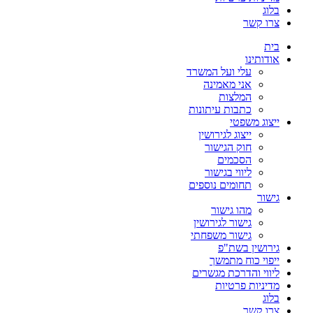
בלוג
צרו קשר
בית
אודותינו
עלי ועל המשרד
אני מאמינה
המלצות
כתבות עיתונות
ייצוג משפטי
ייצוג לגירושין
חוק הגישור
הסכמים
ליווי בגישור
תחומים נוספים
גישור
מהו גישור
גישור לגירושין
גישור משפחתי
גירושין בשת"פ
ייפוי כוח מתמשך
ליווי והדרכת מגשרים
מדיניות פרטיות
בלוג
צרו קשר