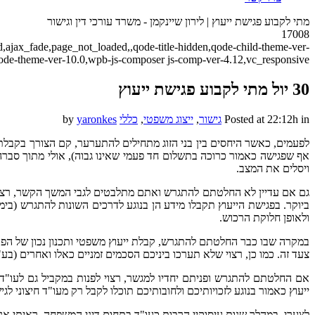
מתי לקבוע פגישת ייעוץ | לירון שיינקמן - משרד עורכי דין וגישור
17008
ld,ajax_fade,page_not_loaded,,qode-title-hidden,qode-child-theme-ver-
qode-theme-ver-10.0,wpb-js-composer js-comp-ver-4.12,vc_responsive
30 יול
מתי לקבוע פגישת ייעוץ
in
Posted at 22:12h
גישור
,
ייצוג משפטי
,
כללי
yaronkes
by
לפעמים, כאשר היחסים בין בני הזוג מתחילים להתערער, קם הצורך בקבלת י
אף שפגישה כאמור כרוכה בתשלום חד פעמי שאינו גבוה), אולי מתוך סבר
ויסלים את המצב.
גם אם עדיין לא החלטתם להתגרש ואתם מתלבטים לגבי המשך הקשר, רצוי שתפ
ביוקר. בפגישת הייעוץ תקבלו מידע הן בנוגע לדרכים השונות להתגרש (בימ"
ולאופן חלוקת הרכוש.
במקרה שבו כבר החלטתם להתגרש, קבלת ייעוץ משפטי ותכנון נכון של הפרי
צעד זה. כמו כן, רצוי שלא תערכו ביניכם הסכמים זמניים כאלו ואחרים (ב
אם החלטתם להתגרש ופניתם יחדיו למגשר, רצוי לפנות במקביל גם לעו"ד,
ייעוץ כאמור בנוגע לזכויותיכם ולחובותיכם תוכלו לקבל רק מעו"ד חיצוני לג
לצערי, במהלך שנות עיסוקיי הרבות כעו"ד בתחום דיני המשפחה, ראיתי אנש