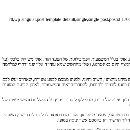
rtl,wp-singular,post-template-default,single,single-post,postid-
 אולי בגלל המשמעות הפסיכולוגית של הצעד הזה, אולי משיקול כלכלי (על
וי היום באינטרנט, ואולי מהחשש שמא עוה"ד אליו יפנו ידחוף למלחמה
מידע מקצועי, חשוב וחיוני, ולמנוע ממכם לבצע טעויות, שאח"כ יעלו לכם
 בנוגע לזכויות ולחובות, להסדרי הראיה והמשמורת, לאופן קביעת המזונות
גון עזיבה של הבית, מבלי לקבל קודם ייעוץ על ההשלכות והמשמעויות של
לו.
ם ניטראלי, שאינו מייצג אף אחד מכם ואסור לו לתת לכם ייעוץ משפטי.
בהליך הגישור והן בהסכם אשר ינוסח בסופו.
עות הזו – פנו לעו"ד ויפה שעה אחת קודם.