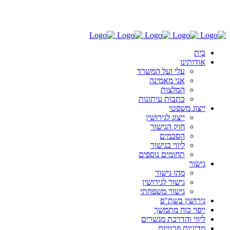
03-6030696
בית
אודותינו
עלי ועל המשרד
אני מאמינה
המלצות
כתבות עיתונות
ייצוג משפטי
ייצוג לגירושין
חוק הגישור
הסכמים
ליווי בגישור
תחומים נוספים
גישור
מהו גישור
גישור לגירושין
גישור משפחתי
גירושין בשת"פ
ייפוי כוח מתמשך
ליווי והדרכת מגשרים
מדיניות פרטיות