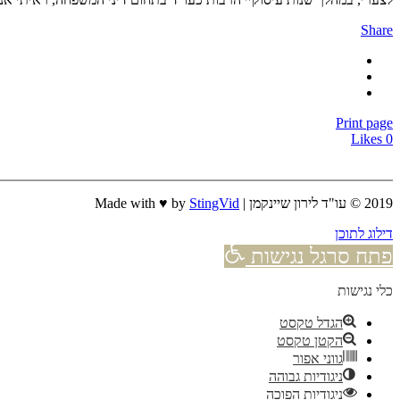
Share
Print page
Likes
0
2019 © עו"ד לירון שיינקמן | Made with ♥ by
StingVid
דילוג לתוכן
פתח סרגל נגישות
כלי נגישות
הגדל טקסט
הקטן טקסט
גווני אפור
ניגודיות גבוהה
ניגודיות הפוכה