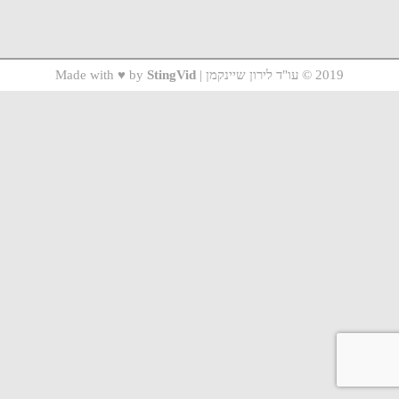
2019 © עו"ד לירון שיינקמן | Made with ♥ by
StingVid