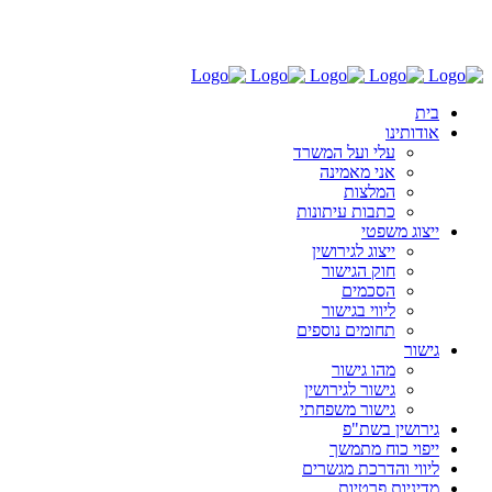
03-6030696
בית
אודותינו
עלי ועל המשרד
אני מאמינה
המלצות
כתבות עיתונות
ייצוג משפטי
ייצוג לגירושין
חוק הגישור
הסכמים
ליווי בגישור
תחומים נוספים
גישור
מהו גישור
גישור לגירושין
גישור משפחתי
גירושין בשת"פ
ייפוי כוח מתמשך
ליווי והדרכת מגשרים
מדיניות פרטיות