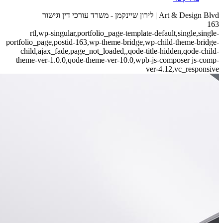
Art & Design Blvd | לירון שיינקמן - משרד עורכי דין וגישור
163
rtl,wp-singular,portfolio_page-template-default,single,single-
portfolio_page,postid-163,wp-theme-bridge,wp-child-theme-bridge-
child,ajax_fade,page_not_loaded,,qode-title-hidden,qode-child-
theme-ver-1.0.0,qode-theme-ver-10.0,wpb-js-composer js-comp-
ver-4.12,vc_responsive