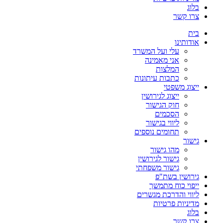
בלוג
צרו קשר
בית
אודותינו
עלי ועל המשרד
אני מאמינה
המלצות
כתבות עיתונות
ייצוג משפטי
ייצוג לגירושין
חוק הגישור
הסכמים
ליווי בגישור
תחומים נוספים
גישור
מהו גישור
גישור לגירושין
גישור משפחתי
גירושין בשת"פ
ייפוי כוח מתמשך
ליווי והדרכת מגשרים
מדיניות פרטיות
בלוג
צרו קשר