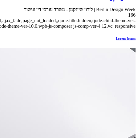
Berlin Design Week | לירון שיינקמן - משרד עורכי דין וגישור
166
ld,ajax_fade,page_not_loaded,,qode-title-hidden,qode-child-theme-ver-
qode-theme-ver-10.0,wpb-js-composer js-comp-ver-4.12,vc_responsive
Lorem Ipsum