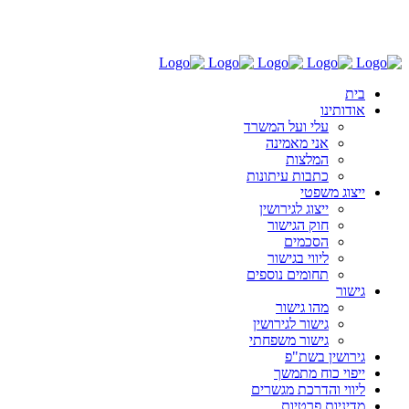
03-6030696
בית
אודותינו
עלי ועל המשרד
אני מאמינה
המלצות
כתבות עיתונות
ייצוג משפטי
ייצוג לגירושין
חוק הגישור
הסכמים
ליווי בגישור
תחומים נוספים
גישור
מהו גישור
גישור לגירושין
גישור משפחתי
גירושין בשת"פ
ייפוי כוח מתמשך
ליווי והדרכת מגשרים
מדיניות פרטיות