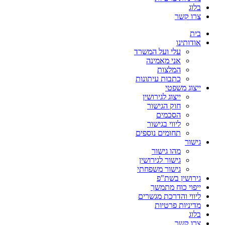
בלוג
צרו קשר
בית
אודותינו
עלי ועל המשרד
אני מאמינה
המלצות
כתבות עיתונות
ייצוג משפטי
ייצוג לגירושין
חוק הגישור
הסכמים
ליווי בגישור
תחומים נוספים
גישור
מהו גישור
גישור לגירושין
גישור משפחתי
גירושין בשת"פ
ייפוי כוח מתמשך
ליווי והדרכת מגשרים
מדיניות פרטיות
בלוג
צרו קשר