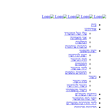
03-6030696
בית
אודותינו
עלי ועל המשרד
אני מאמינה
המלצות
כתבות עיתונות
ייצוג משפטי
ייצוג לגירושין
חוק הגישור
הסכמים
ליווי בגישור
תחומים נוספים
גישור
מהו גישור
גישור לגירושין
גישור משפחתי
גירושין בשת"פ
ייפוי כוח מתמשך
ליווי והדרכת מגשרים
מדיניות פרטיות