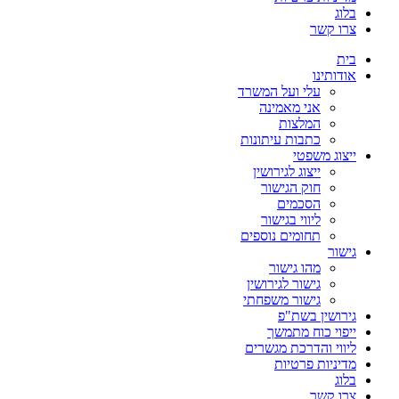
בלוג
צרו קשר
בית
אודותינו
עלי ועל המשרד
אני מאמינה
המלצות
כתבות עיתונות
ייצוג משפטי
ייצוג לגירושין
חוק הגישור
הסכמים
ליווי בגישור
תחומים נוספים
גישור
מהו גישור
גישור לגירושין
גישור משפחתי
גירושין בשת"פ
ייפוי כוח מתמשך
ליווי והדרכת מגשרים
מדיניות פרטיות
בלוג
צרו קשר