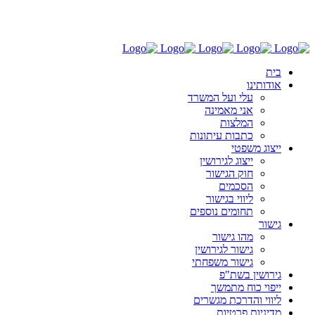
03-6030696
בית
אודותינו
עלי ועל המשרד
אני מאמינה
המלצות
כתבות עיתונות
ייצוג משפטי
ייצוג לגירושין
חוק הגישור
הסכמים
ליווי בגישור
תחומים נוספים
גישור
מהו גישור
גישור לגירושין
גישור משפחתי
גירושין בשת"פ
ייפוי כוח מתמשך
ליווי והדרכת מגשרים
מדיניות פרטיות