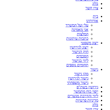
בלוג
צרו קשר
בית
אודותינו
עלי ועל המשרד
אני מאמינה
המלצות
כתבות עיתונות
ייצוג משפטי
ייצוג לגירושין
חוק הגישור
הסכמים
ליווי בגישור
תחומים נוספים
גישור
מהו גישור
גישור לגירושין
גישור משפחתי
גירושין בשת"פ
ייפוי כוח מתמשך
ליווי והדרכת מגשרים
מדיניות פרטיות
בלוג
צרו קשר