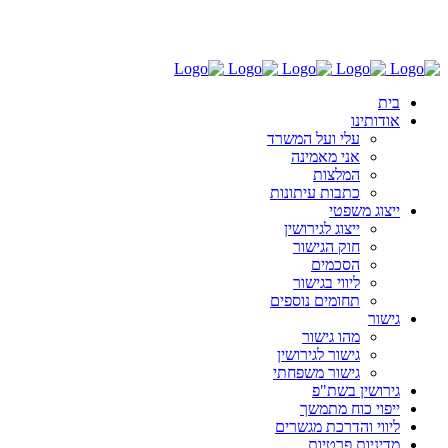
03-6030696
בית
אודותינו
עלי ועל המשרד
אני מאמינה
המלצות
כתבות עיתונות
ייצוג משפטי
ייצוג לגירושין
חוק הגישור
הסכמים
ליווי בגישור
תחומים נוספים
גישור
מהו גישור
גישור לגירושין
גישור משפחתי
גירושין בשת"פ
ייפוי כוח מתמשך
ליווי והדרכת מגשרים
מדיניות פרטיות