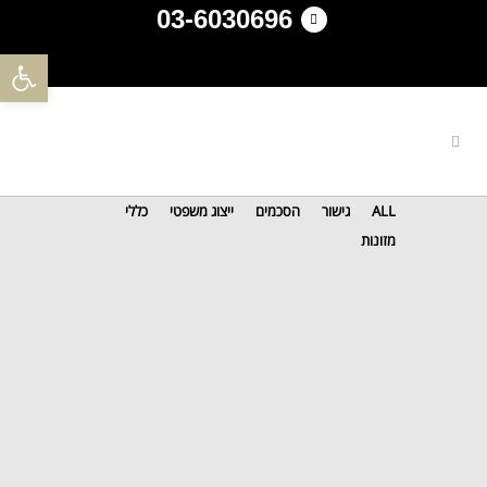
03-6030696
פתח סרגל 
ALL
גישור
הסכמים
ייצוג משפטי
כללי
מזונות
STOCKHOLM FASHION
...