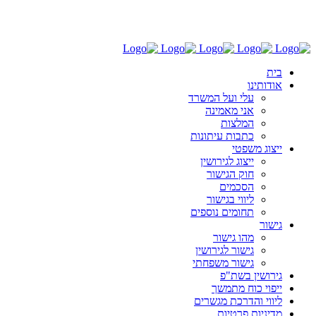
03-6030696
בית
אודותינו
עלי ועל המשרד
אני מאמינה
המלצות
כתבות עיתונות
ייצוג משפטי
ייצוג לגירושין
חוק הגישור
הסכמים
ליווי בגישור
תחומים נוספים
גישור
מהו גישור
גישור לגירושין
גישור משפחתי
גירושין בשת"פ
ייפוי כוח מתמשך
ליווי והדרכת מגשרים
מדיניות פרטיות