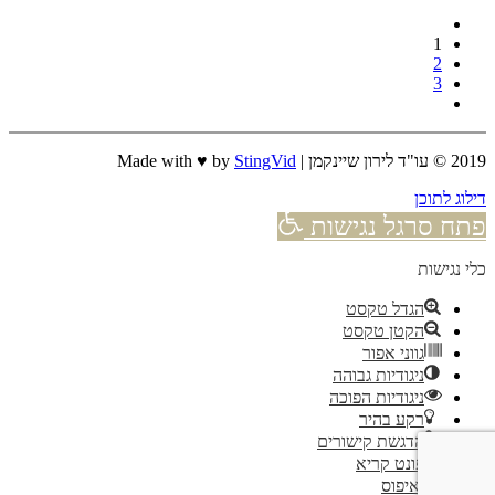
1
2
3
2019 © עו"ד לירון שיינקמן | Made with ♥ by
StingVid
דילוג לתוכן
פתח סרגל נגישות
כלי נגישות
הגדל טקסט
הקטן טקסט
גווני אפור
ניגודיות גבוהה
ניגודיות הפוכה
רקע בהיר
הדגשת קישורים
פונט קריא
איפוס